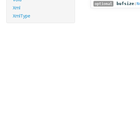
bufsize
:
N
optional
Xml
XmlType