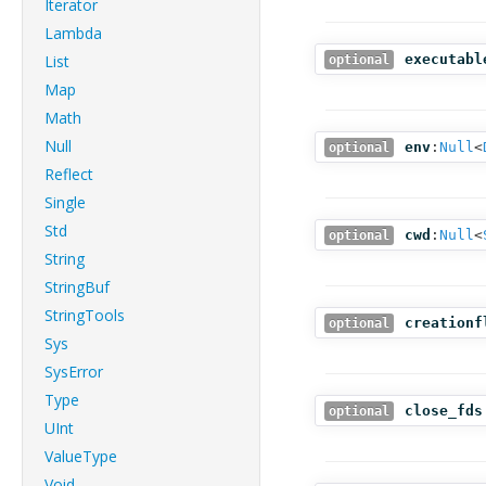
Iterator
Lambda
List
executabl
optional
Map
Math
Null
env
:
Null
<
optional
Reflect
Single
Std
cwd
:
Null
<
optional
String
StringBuf
StringTools
creationf
optional
Sys
SysError
Type
close_fds
optional
UInt
ValueType
Void