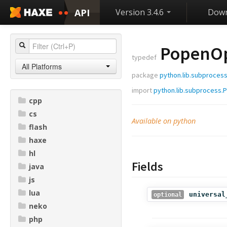
API
Version 3.4.6
Down
PopenOp
typedef
All Platforms
package
python.lib.subproces
import
python.lib.subprocess.
cpp
cs
Available on python
flash
haxe
hl
Fields
java
js
lua
universal
optional
neko
php