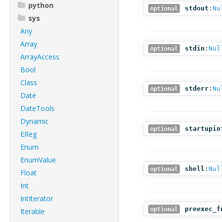
python
stdout
:
Nu
optional
sys
Any
Array
stdin
:
Nul
optional
ArrayAccess
Bool
Class
stderr
:
Nu
optional
Date
DateTools
Dynamic
startupin
optional
EReg
Enum
EnumValue
shell
:
Nul
optional
Float
Int
IntIterator
preexec_f
optional
Iterable